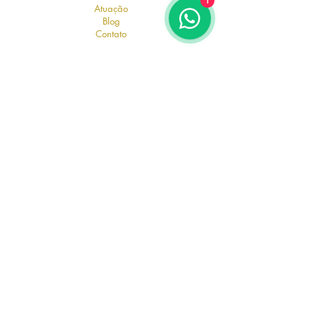
1
Atuação
Blog
Contato
Relate com total confidencialidade
toda atitude fora da conduta
AWStrapasson Advocacia e Consultoria
Política de Cookies
Política de Privacidade
Termos de Uso
Código de Ética